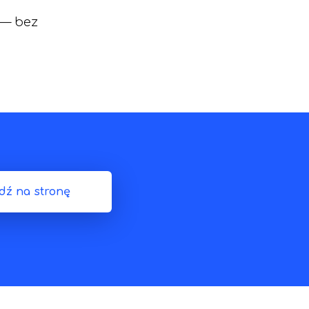
 — bez
dź na stronę