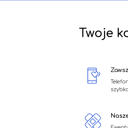
Twoje k
Zawsz
Telefo
szybka
Nasze
Ewentu