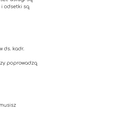
i odsetki są
 ds. kadr.
rzy poprowadzą
musisz