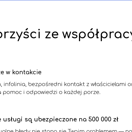
orzyści ze współprac
e w kontakcie
n, infolinia, bezpośredni kontakt z właścicielami 
 pomoc i odpowiedzi o każdej porze.
 usługi są ubezpieczone na 500 000 zł
alne błędy nie staną się Twoim problemem — na