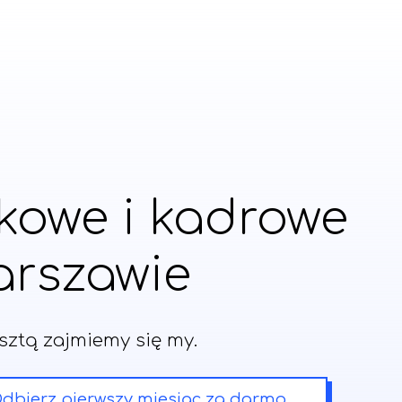
kowe i kadrowe
arszawie
sztą zajmiemy się my.
dbierz pierwszy miesiąc za darmo