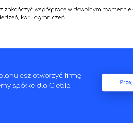
z zakończyć współpracę w dowolnym momencie
edzeń, kar i ograniczeń.
 planujesz otworzyć firmę
Przej
emy spółkę dla Ciebie