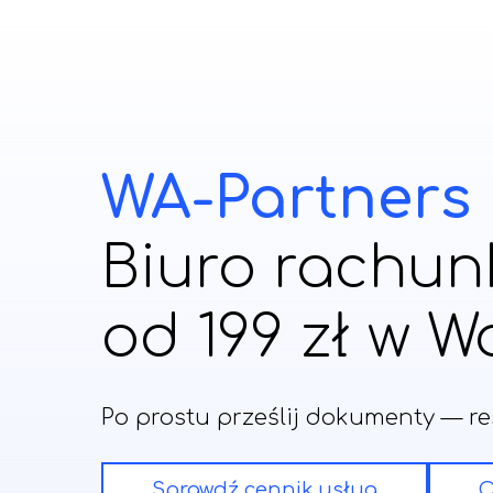
WA-Partners
Biuro rachun
od 199 zł w W
Po prostu prześlij dokumenty — re
Sprawdź cennik usług
O