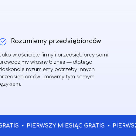
Rozumiemy przedsiębiorców
Jako właściciele firmy i przedsiębiorcy sami
prowadzimy własny biznes — dlatego
doskonale rozumiemy potrzeby innych
przedsiębiorców i mówimy tym samym
językiem.
IS
PIERWSZY MIESIĄC GRATIS
PIERWSZY M