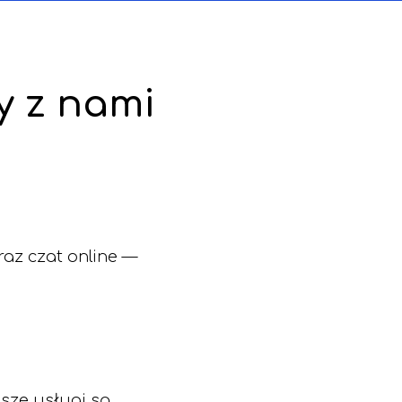
y z nami
oraz czat online —
sze usługi są