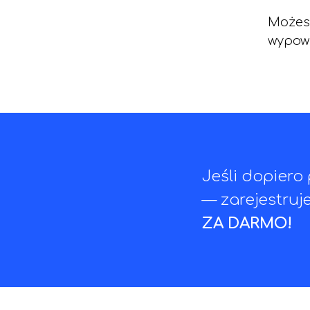
Możes
wypowi
Jeśli dopiero
— zarejestruj
ZA DARMO!