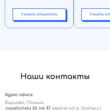
Узнать стоимость
Узнать с
Наши контакты
Адрес офиса:
Варшава, Польша.
Jagiellońska 60, lok 87.
(wejście od ul. Szanajcy.)