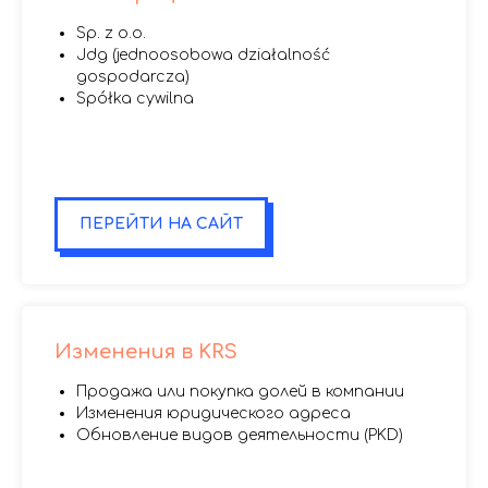
Sp. z o.o.
Jdg (jednoosobowa działalność
gospodarcza)
Spółka cywilna
.
.
.
ПЕРЕЙТИ НА САЙТ
Изменения в KRS
Продажа или покупка долей в компании
Изменения юридического адреса
Обновление видов деятельности (PKD)
1