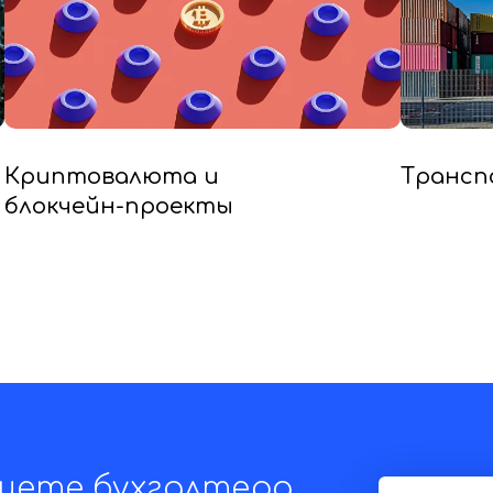
Криптовалюта и
Трансп
блокчейн-проекты
щете бухгалтера,