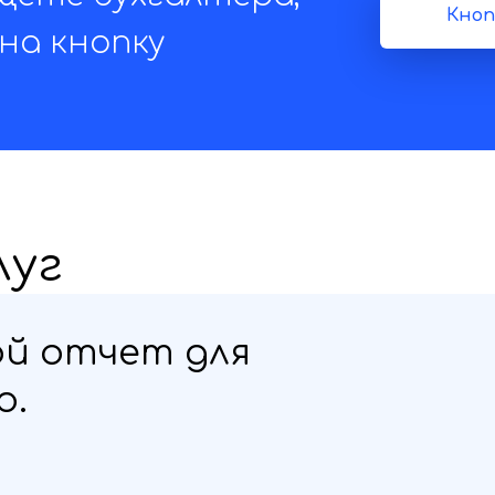
Кноп
на кнопку
луг
ой отчет для
o.