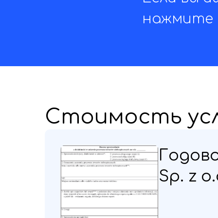
нажмите 
Стоимость ус
Годов
Sp. z o.