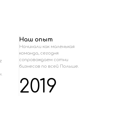
Наш опыт
Начинали как маленькая
команда, сегодня
сопровождаем сотни
z
бизнесов по всей Польше.
.
2019