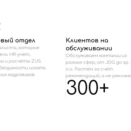
х
овый отдел
Клиентов на
обслуживании
алиста, которые
есь HR-учёт,
Обслуживаем компании из
ы и расчёты ZUS.
разных сфер, от JDG до sp. 
бходимости искать
o.o. Растём за счёт
их кадровиков.
рекомендаций, а не рекламы
300+