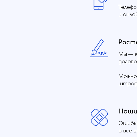
Телефо
и онла
Раст
Мы — е
догово
Можно 
штрафо
Наши 
Ошибки
а все 