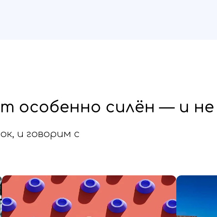
т особенно силён — и не
к, и говорим с