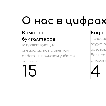
О нас в цифра
Команда
Кадр
бухгалтеров
4 специ
ведут в
15 практикующих
договор
специалистов с опытом
Без нео
работы в польском учёте и
сторонн
налогах.
15
4